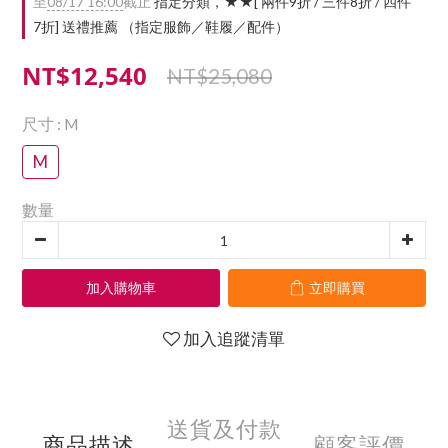
至
08/17 16:00
截止
指定分類，★★[ 兩件9折 / 三件8折 / 四件
7折] 送禮推薦 （指定服飾／鞋履／配件）
NT$12,540
NT$25,080
尺寸
: M
M
數量
加入購物車
立即購買
加入追蹤清單
送貨及付款
商品描述
顧客評價