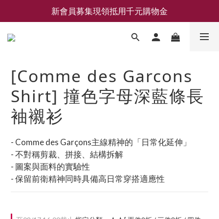
新會員募集現領抵用千元購物金
新會員募集現領抵用千元購物金
LEMAIRE 經典可頌包 NEW ARRIVAL
香氛 / 家居 / 餐廚 [ 全館折上兩件9折，三件享85折 】
[Comme des Garcons
新會員募集現領抵用千元購物金
Shirt] 撞色字母深藍條長
袖襯衫
- Comme des Garçons主線精神的「日常化延伸」
- 不對稱剪裁、拼接、結構拆解
- 圖案與面料的實驗性
- 保留前衛精神同時具備高日常穿搭適應性