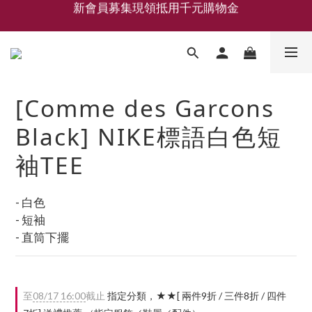
新會員募集現領抵用千元購物金
LEMAIRE 經典可頌包 NEW ARRIVAL
香氛 / 家居 / 餐廚 [ 全館折上兩件9折，三件享85折 】
新會員募集現領抵用千元購物金
[Comme des Garcons
Black] NIKE標語白色短
袖TEE
- 白色
- 短袖
- 直筒下擺
至
08/17 16:00
截止
指定分類，★★[ 兩件9折 / 三件8折 / 四件