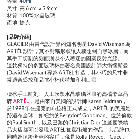
容量: 40
ml
尺寸: 高 6 cm ⌀ 3.9 cm
材質: 100% 水晶玻璃
產地: 捷克
[品牌介紹]
GLACIER 由當代設計界的知名明星 David Wiseman 為
ARTĚL 設計，其不對稱形狀讓人聯想到自然冰層，而
其手工切割的刻面則以令人著迷的圖案反射光線。
這款獨特的多面玻璃杯由著名美國設計師大衛懷斯曼
(David Wiseman) 專為 ARTĚL 打造，其小巧的尺寸非
常適合盛放和品嚐小杯伏特加和利口酒。
標榜手工雕刻、人工吹製水晶玻璃器皿的高檔奢華品
牌
ARTĚL
，是由來自美國的設計師Karen Feldman，
於1998年在捷克的布拉格正式成立，ARTĚL 的美麗足
跡遍布全球，如紐約的Bergdorf Goodman、位於倫敦
的Paul Smith，以及巴黎的Christian Dior 這些國際精
品大店都可以發現 ARTĚL 如藝術般的作品。其品牌也
同時為頂級奢華的客戶，像是Rolls-Royce、 Gucci、