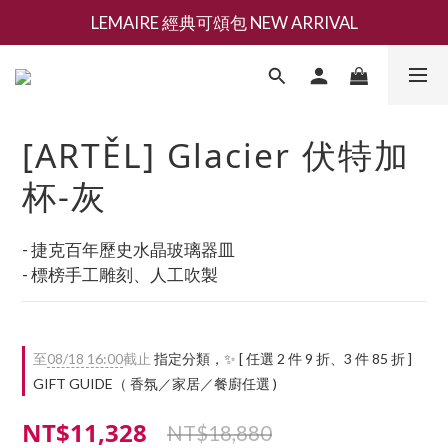
LEMAIRE 經典可頌包 NEW ARRIVAL
新會員募集現領抵用千元購物金
香氛 / 家居 / 餐廚 [ 全館折上兩件9折，三件享85折 】
新會員募集現領抵用千元購物金
[ARTĚL] Glacier 伏特加
杯-灰
- 捷克百年歷史水晶玻璃器皿
- 標榜手工雕刻、人工吹製
至
08/18 16:00
截止
指定分類，✨ [ 任選 2 件 9 折、3 件 85 折 ]
GIFT GUIDE（ 香氛／家居／餐廚任選 )
NT$11,328
NT$18,880