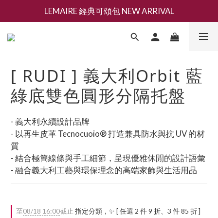
LEMAIRE 經典可頌包 NEW ARRIVAL
新會員募集現領抵用千元購物金
香氛 / 家居 / 餐廚 [ 全館折上兩件9折，三件享85折 】
新會員募集現領抵用千元購物金
[ RUDI ] 義大利Orbit 藍
綠底雙色圓形分隔托盤
- 義大利永續設計品牌
- 以再生皮革 Tecnocuoio® 打造兼具防水與抗 UV 的材
質
- 結合極簡線條與手工細節，呈現優雅休閒的設計語彙
- 融合義大利工藝與環保理念的高端家飾與生活用品
至
08/18 16:00
截止
指定分類，✨ [ 任選 2 件 9 折、3 件 85 折 ]