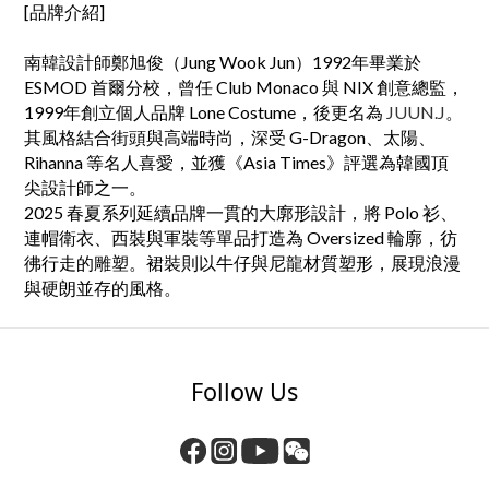
[品牌介紹]
南韓設計師鄭旭俊（Jung Wook Jun）1992年畢業於
ESMOD 首爾分校，曾任 Club Monaco 與 NIX 創意總監，
1999年創立個人品牌 Lone Costume，後更名為
JUUN.J
。
其風格結合街頭與高端時尚，深受 G-Dragon、太陽、
Rihanna 等名人喜愛，並獲《Asia Times》評選為韓國頂
尖設計師之一。
2025 春夏系列延續品牌一貫的大廓形設計，將 Polo 衫、
連帽衛衣、西裝與軍裝等單品打造為 Oversized 輪廓，彷
彿行走的雕塑。裙裝則以牛仔與尼龍材質塑形，展現浪漫
與硬朗並存的風格。
Follow Us