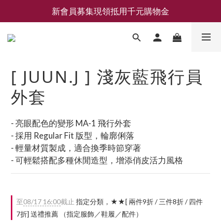
新會員募集現領抵用千元購物金
新會員募集現領抵用千元購物金
LEMAIRE 經典可頌包 NEW ARRIVAL
香氛 / 家居 / 餐廚 [ 全館折上兩件9折，三件享85折 】
[ JUUN.J ] 淺灰藍飛行員
新會員募集現領抵用千元購物金
外套
- 亮眼配色的變形 MA-1 飛行外套
- 採用 Regular Fit 版型，輪廓俐落
- 輕量材質製成，適合換季時節穿著
- 可輕鬆搭配多種休閒造型，增添俏皮活力風格
至
08/17 16:00
截止
指定分類，★★[ 兩件9折 / 三件8折 / 四件
7折] 送禮推薦 （指定服飾／鞋履／配件）