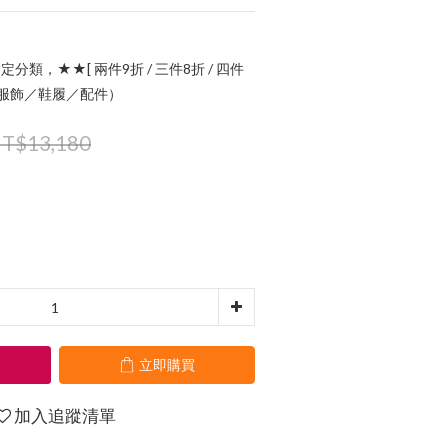
定分類，★★[ 兩件9折 / 三件8折 / 四件
指定服飾／鞋履／配件）
T$13,180
立即購買
加入追蹤清單