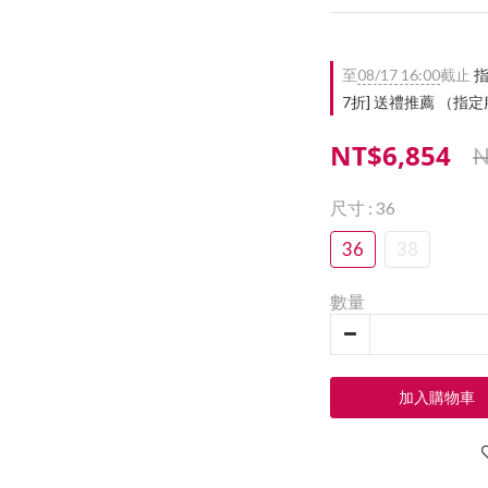
至
08/17 16:00
截止
指
7折] 送禮推薦 （
NT$6,854
N
尺寸
: 36
36
38
數量
加入購物車