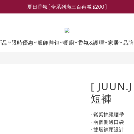
夏日香氛 [ 全系列滿三百再減 $200 ]
新會員募集現領抵用千元購物金
新會員募集現領抵用千元購物金
新品
限時優惠
服飾鞋包
餐廚
香氛&護理
家居
品牌
[ JUUN
短褲
- 鬆緊抽繩腰帶
- 兩個側邊口袋
- 雙層褲頭設計