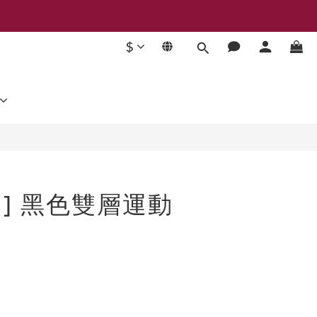
$
立即購買
.J ] 黑色雙層運動