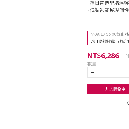
- 為日常造型增添
- 低調卻能展現個
至
08/17 16:00
截止
指
7折] 送禮推薦 （
NT$6,286
N
數量
加入購物車