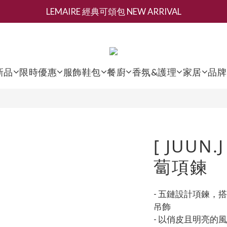
新會員募集現領抵用千元購物金
香氛 / 家居 / 餐廚 [ 全館折上兩件9折，三件享85折 】
新會員募集現領抵用千元購物金
新品
限時優惠
服飾鞋包
餐廚
香氛&護理
家居
品牌
[ JUUN
蔔項鍊
- 五鏈設計項鍊，
吊飾
- 以俏皮且明亮的