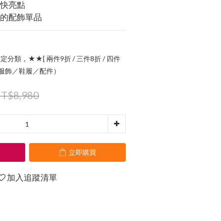
輕快亮點
性的配飾單品
定分類，★★[ 兩件9折 / 三件8折 / 四件
指定服飾／鞋履／配件）
T$8,980
立即購買
加入追蹤清單