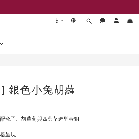
$
立即購買
.J ] 銀色小兔胡蘿
搭配兔子、胡蘿蔔與四葉草造型黃銅
風格呈現