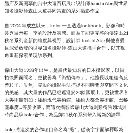
艦店及新開幕的台中大遠百店展出設計師Junichi Abe與世界
知名攝影師森山大道共同策畫的系列攝影作品。
自 2004 年成立以來，kolor 一直透過lookbook、影像和時
裝秀展示每一季的設計及靈感。而為了能更完整的傳達出21
秋冬系列全新的維度與視野，設計師 Junichi Abe 與他喜愛
且深受啟發的世界知名攝影師-森山大道攜手合作，以其視
角重新探索呈現該系列。
森山大道1938年出生，是當代最知名的日本攝影家，以街
拍快照而聞名，更被譽為「街拍傳奇」。他擅長以粗糙高反
差粒子、失焦、晃動的攝影手法捕捉不同時間與空間下文化
的美感，其大量的作品已經巡迴於20餘國展出，更被世界各
大美術館例如：紐約現代美術館、紐約大都會美術館、巴黎
龐畢度…等所收藏，而這次攝影師森山大道則難得跨領域與
時尚品牌kolor合作，為品牌21秋冬系列帶入嶄新的詮釋。
kolor將這次的合作項目命名為“撮”，從漢字字面解釋即為