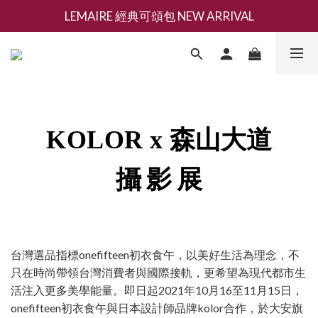
LEMAIRE 經典可頌包 NEW ARRIVAL
新會員募集現領抵用千元購物金
香氛 / 家居 / 餐廚 [ 全館折上兩件9折，三件享85折 】
新會員募集現領抵用千元購物金
森山大道
K
OLOR x
攝 影 展
台灣選品指標onefifteen初衣食午，以美好生活為理念，不
只在時尚帶領台灣消費者與國際接軌，更希望為現代都市生
活注入更多美學能量。即日起2021年10月16至11月15日，
onefifteen初衣食午與日本設計師品牌kolor合作，於大安旗