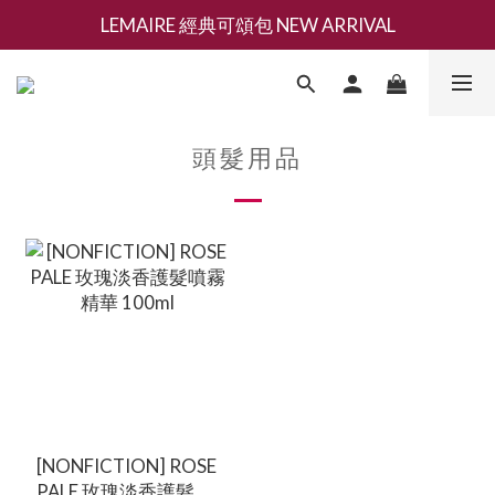
LEMAIRE 經典可頌包 NEW ARRIVAL
新會員募集現領抵用千元購物金
香氛 / 家居 / 餐廚 [ 全館折上兩件9折，三件享85折 】
新會員募集現領抵用千元購物金
頭髮用品
[NONFICTION] ROSE
PALE 玫瑰淡香護髮噴