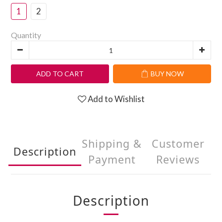
1
2
Quantity
ADD TO CART
BUY NOW
Add to Wishlist
Shipping &
Customer
Description
Payment
Reviews
Description