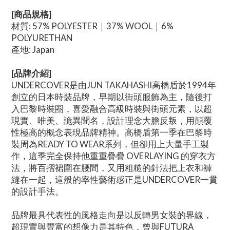
[商品規格]
材質: 57% POLYESTER｜37% WOOL｜6%
POLYURETHAN
產地: Japan
[
品牌介紹
]
UNDERCOVER是由JUN TAKAHASHI高橋盾於1994年
創立的日本時裝品牌，早期以街頭服飾為主，隨後打
入巴黎時裝圈，喜愛融合高級時裝與街頭元素，以超
現實、唯美、詭異聞名，設計理念大膽反叛，用顛覆
性極高的概念表現品牌精神。高橋盾第一季在巴黎時
裝周為READY TO WEAR系列，但卻用上大量手工製
作，這季完全保持他重重疊疊 OVERLAYING 的穿衣方
法，將百摺裙圍在腰間，又用粗糙的針法把上衣和褲
縫在一起，這般的率性藝術感正是UNDERCOVER一貫
的設計手法。
品牌最具代表性的風格走向是以反轉男女裝的界線，
超現實與豐富的想像力是其特色，曾與FUTURA