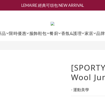
LEMAIRE 經典可頌包 NEW ARRIVAL
新會員募集現領抵用千元購物金
香氛 / 家居 / 餐廚 [ 全館折上兩件9折，三件享85折 】
新會員募集現領抵用千元購物金
新品
限時優惠
服飾鞋包
餐廚
香氛&護理
家居
品牌
[SPORTY
Wool Ju
- 運動美學