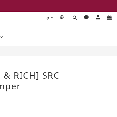
$
BUY NOW
 & RICH] SRC
mper