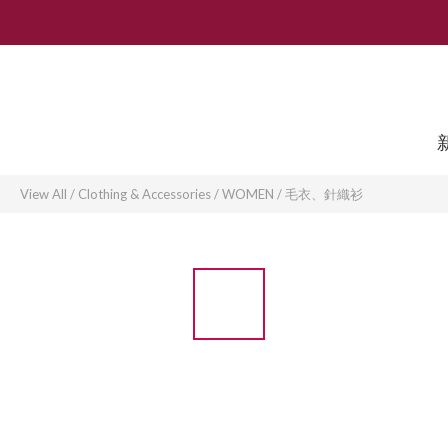
View All
/
Clothing & Accessories
/
WOMEN
/
毛衣、針織衫