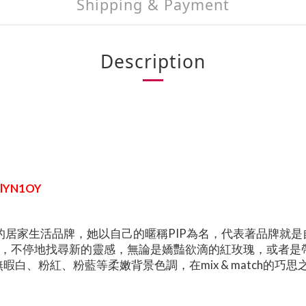
Shipping & Payment
Description
rlYN1OY
立的居家生活品牌，她以自己的暱稱PIP為名，代表著品牌就
個小細節，不停地找尋新的靈感，無論是嬌豔欲滴的紅玫瑰，或
白、粉紅、粉藍等柔嫩背景色調，在mix & match的