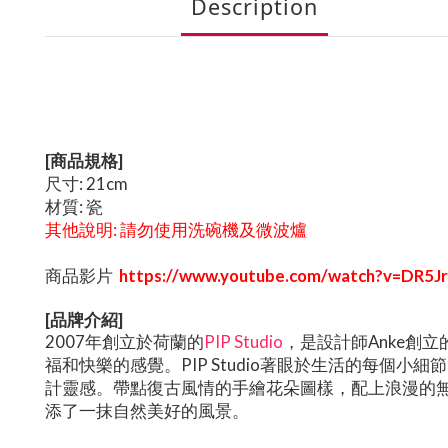
Description
[商品規格]
尺寸: 21cm
材質: 瓷
其他說明: 請勿使用洗碗機及微波爐
商品影片
https://www.youtube.com/watch?v=DR5J
[品牌介紹]
2007年創立於荷蘭的
PIP Studio
，是設計師Anke創
福和快樂的感覺。PIP Studio著眼於生活的每
計靈感。帶點復古風情的手繪花朵圖樣，配上浪漫的無暇
添了一抹自然美好的風景。