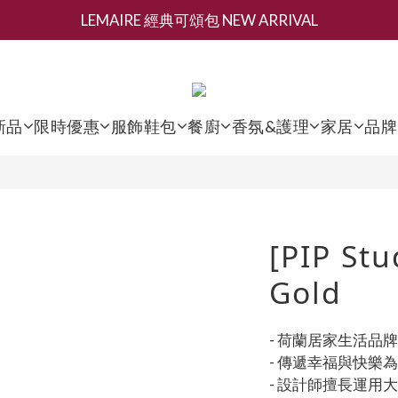
LEMAIRE 經典可頌包 NEW ARRIVAL
新會員募集現領抵用千元購物金
香氛 / 家居 / 餐廚 [ 全館折上兩件9折，三件享85折 】
新會員募集現領抵用千元購物金
新品
限時優惠
服飾鞋包
餐廚
香氛&護理
家居
品牌
[PIP Stu
Gold
- 荷蘭居家生活品牌
- 傳遞幸福與快樂
- 設計師擅長運用