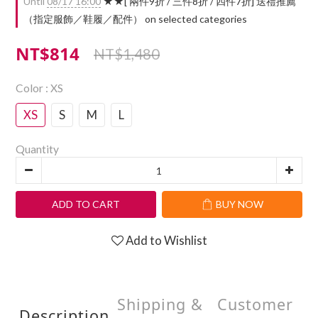
Until
08/17 16:00
★★[ 兩件9折 / 三件8折 / 四件7折] 送禮推薦
（指定服飾／鞋履／配件） on selected categories
NT$814
NT$1,480
Color
: XS
XS
S
M
L
Quantity
ADD TO CART
BUY NOW
Add to Wishlist
Shipping &
Customer
Description