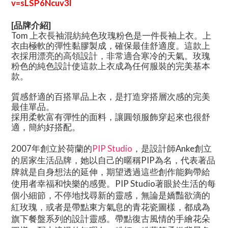
v=sLSP6Ncuv3I
[品牌介紹]
Tom 上衣長袖混紡純色玫瑰粉色是一件長袖上衣。上
衣由極軟的彈性黏膠製成，確保最佳舒適度。這款上
衣採用漂亮的高領設計，非常適合寒冷的天氣。玫瑰
粉色的純色設計使這款上衣成為任何服裝的完美基本
款。
質感舒適的百搭單品上衣，是打造穿搭層次感的完美
最佳單品。
採用柔軟富有彈性的面料，讓圓領服飾穿起來也很舒
適，簡約好搭配。
2007年創立於荷蘭的
PIP Studio
，是設計師Anke創立
的居家生活品牌，她以自己的暱稱PIP為名，代表著品
牌就是自身想法的延伸，期望透過這些創作能夠帶給
使用者幸福和快樂的感覺。PIP Studio著眼於生活的每
個小細節，不停地找尋新的靈感，無論是嬌豔欲滴的
紅玫瑰，或者是帶點東方氣息的青花瓷圖樣，都成為
旗下餐盤系列的設計靈感。帶點復古風情的手繪花朵