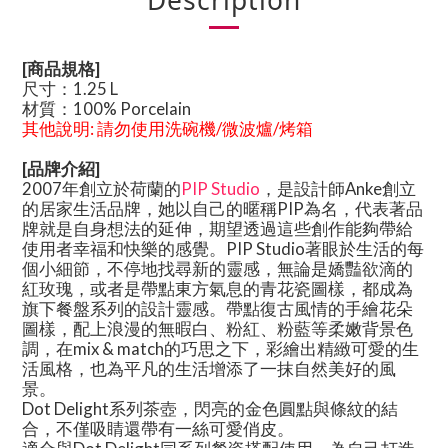
Description
[商品規格]
尺寸：1.25 L
材質：
100% Porcelain
其他說明
:
請勿使用洗碗機/微波爐/烤箱
[品牌介紹]
2007年創立於荷蘭的
PIP Studio
，是設計師
Anke
創立
的居家生活品牌，她以自己的暱稱
PIP
為名，代表著品
牌就是自身想法的延伸，期望透過這些創作能夠帶給
使用者幸福和快樂的感覺。
PIP Studio
著眼於生活的每
個小細節，不停地找尋新的靈感，無論是嬌豔欲滴的
紅玫瑰，或者是帶點東方氣息的青花瓷圖樣，都成為
旗下餐盤系列的設計靈感。帶點復古風情的手繪花朵
圖樣，配上浪漫的無暇白、粉紅、粉藍等柔嫩背景色
調，在
mix & match
的巧思之下，彩繪出精緻可愛的生
活風格，也為平凡的生活增添了一抹自然美好的風
景。
Dot Delight系列茶壺，閃亮的金色圓點與條紋的結
合，不僅吸睛還帶有一絲可愛俏皮。