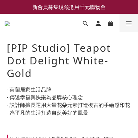
新會員募集現領抵用千元購物金
新會員募集現領抵用千元購物金
LEMAIRE 經典可頌包 NEW ARRIVAL
香氛 / 家居 / 餐廚 [ 全館折上兩件9折，三件享85折 】
[PIP Studio] Teapot
新會員募集現領抵用千元購物金
Dot Delight White-
Gold
- 荷蘭居家生活品牌
- 傳遞幸福與快樂為品牌核心理念
- 設計師擅長運用大量花朵元素打造復古的手繪感印花
- 為平凡的生活打造自然美好的風景