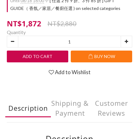
Until
08/18 16:00
✨ [ 任選 2 件 9 折、3 件 85 折 ] GIFT
GUIDE（ 香氛／家居／餐廚任選 ) on selected categories
NT$1,872
NT$2,880
Quantity
ADD TO CART
BUY NOW
Add to Wishlist
Shipping &
Customer
Description
Payment
Reviews