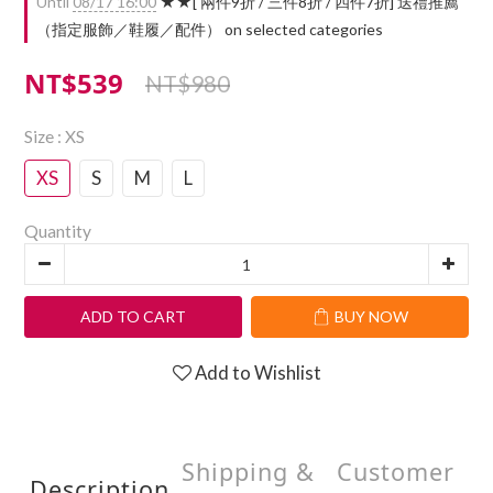
Until
08/17 16:00
★★[ 兩件9折 / 三件8折 / 四件7折] 送禮推薦
（指定服飾／鞋履／配件） on selected categories
NT$539
NT$980
Size
: XS
XS
S
M
L
Quantity
ADD TO CART
BUY NOW
Add to Wishlist
Shipping &
Customer
Description