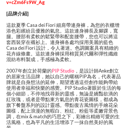
v=cZm6Fs9W_Ag
[品牌介紹]
這款夏季 Casa dei Fiori 細肩帶連身褲，為您的衣櫃增
添色彩繽紛且優雅的氣息。這款連身褲長及腳踝，寬
腿。腰部有柔軟的鬆緊帶和配套腰帶，您也可以將這
套西裝穿在襯衫上。連身褲各處均採用美麗的藍色
Casa dei Fiori 設計，令人著迷。色調圖案具有精緻的
花卉線條畫。這款連身褲採用棉質莫代爾和彈性纖維
混紡布料製成，手感極為柔軟。
2007年創立於荷蘭的
PIP Studio
，是設計師Anke創立
的居家生活品牌，她以自己的暱稱PIP為名，代表著品
牌就是自身想法的延伸，期望透過這些創作能夠帶給
使用者幸福和快樂的感覺。PIP Studio著眼於生活的每
個小細節，不停地找尋新的靈感，無論是嬌豔欲滴的
紅玫瑰，或者是帶點東方氣息的青花瓷圖樣，都成為
旗下餐盤系列的設計靈感。帶點復古風情的手繪花朵
圖樣，配上浪漫的無暇白、粉紅、粉藍等柔嫩背景色
調，在mix & match的巧思之下，彩繪出精緻可愛的生
活風格，也為平凡的生活增添了一抹自然美好的風
景。