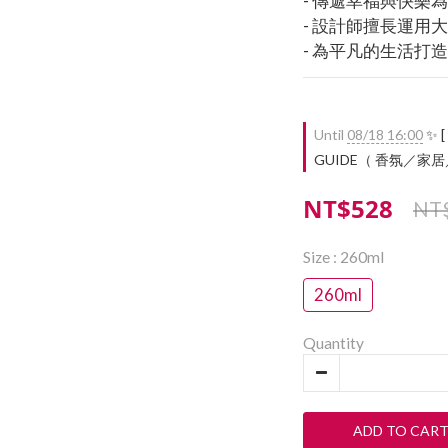
- 傳遞幸福與快樂
- 設計師擅長運用
- 為平凡的生活打
Until
08/18 16:00
✨ [
GUIDE（ 香氛／家居／餐廚
NT$528
NT
Size
: 260ml
260ml
Quantity
ADD TO CAR