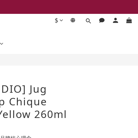
$
BUY NOW
UDIO] Jug
ip Chique
 Yellow 260ml