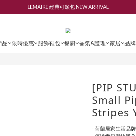
LEMAIRE 經典可頌包 NEW ARRIVAL
新會員募集現領抵用千元購物金
香氛 / 家居 / 餐廚 [ 全館折上兩件9折，三件享85折 】
新會員募集現領抵用千元購物金
新品
限時優惠
服飾鞋包
餐廚
香氛&護理
家居
品牌
[PIP ST
Small P
Stripes
- 荷蘭居家生活品牌