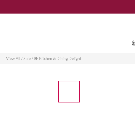
View All
/
Sale
/
🍽️ Kitchen & Dining Delight