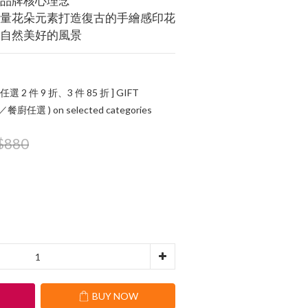
為品牌核心理念
大量花朵元素打造復古的手繪感印花
造自然美好的風景
 任選 2 件 9 折、3 件 85 折 ] GIFT
任選 ) on selected categories
$880
T
BUY NOW