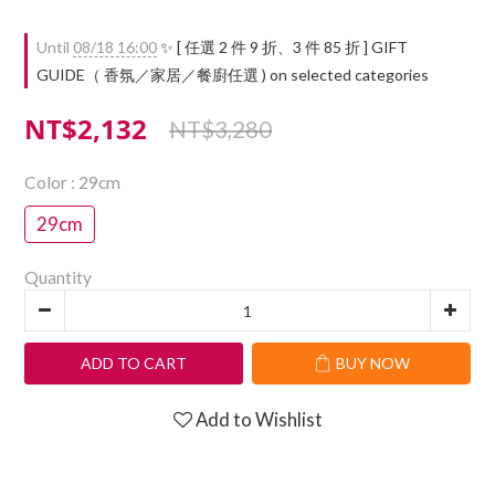
Until
08/18 16:00
✨ [ 任選 2 件 9 折、3 件 85 折 ] GIFT
GUIDE（ 香氛／家居／餐廚任選 ) on selected categories
NT$2,132
NT$3,280
Color
: 29cm
29cm
Quantity
ADD TO CART
BUY NOW
Add to Wishlist