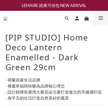
LEMAIRE 經典可頌包 NEW ARRIVAL
新會員募集現領抵用千元購物金
香氛 / 家居 / 餐廚 [ 全館折上兩件9折，三件享85折 】
新會員募集現領抵用千元購物金
[PIP STUDIO] Home
Deco Lantern
Enamelled - Dark
Green 29cm
- 荷蘭居家生活品牌
- 傳遞幸福與快樂為品牌核心理念
- 設計師擅長運用大量花朵元素打造復古的手繪感印花
- 為平凡的生活打造自然美好的風景