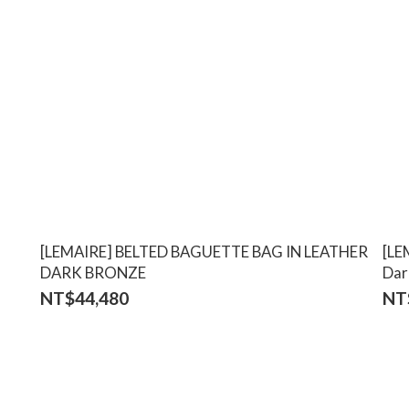
[LEMAIRE] BELTED BAGUETTE BAG IN LEATHER
[LE
DARK BRONZE
Dar
NT$44,480
NT