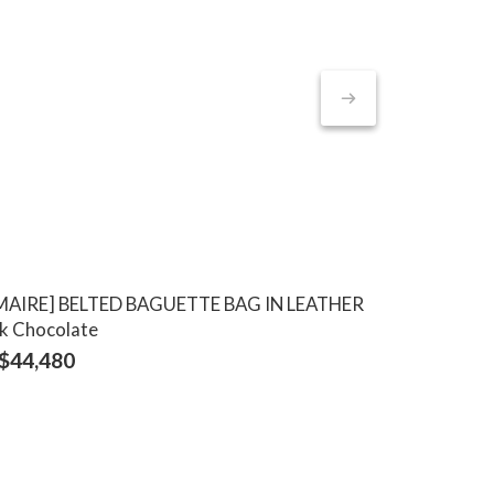
MAIRE] BELTED BAGUETTE BAG IN LEATHER
[LEMAIRE] S
k Chocolate
LEATH
$44,480
NT$48,880