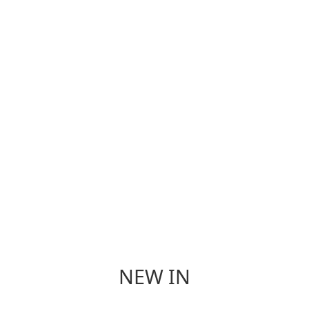
個 人 保 養
香 氛
NEW IN