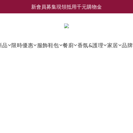
新會員募集現領抵用千元購物金
新會員募集現領抵用千元購物金
LEMAIRE 經典可頌包 NEW ARRIVAL
香氛 / 家居 / 餐廚 [ 全館折上兩件9折，三件享85折 】
新品
限時優惠
服飾鞋包
餐廚
香氛&護理
家居
品牌
新會員募集現領抵用千元購物金