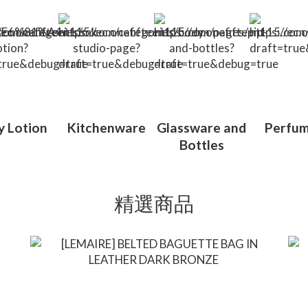
y Lotion
Kitchenware
Glassware and
Perfum
Bottles
精選商品