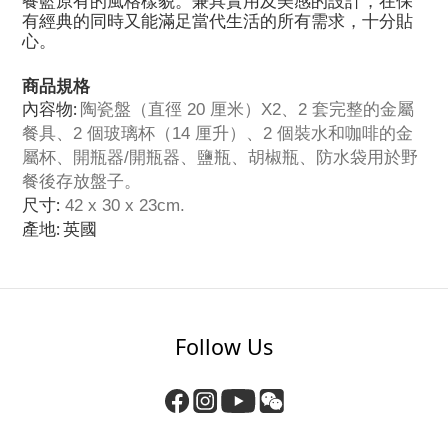
餐籃原有的風格樣貌。兼具實用及美感的設計，在保
有經典的同時又能滿足當代生活的所有需求，十分貼
心。
商品規格
內容物:
陶瓷盤（直徑 20 厘米）X2、2 套完整的金屬
餐具、2 個玻璃杯（14 厘升）、2 個裝水和咖啡的金
屬杯、開瓶器/開瓶器、鹽瓶、胡椒瓶、防水袋用於野
餐後存放盤子。
尺寸:
42 x 30 x 23cm.
產地: 英國
Follow Us