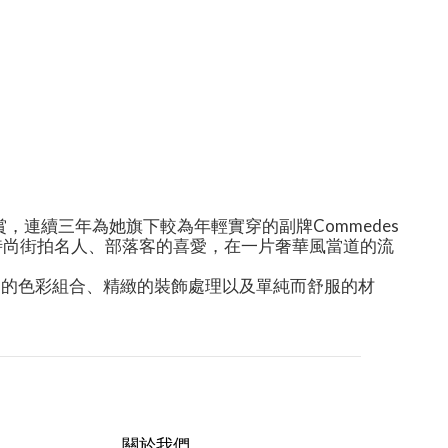
賞，連續三年為她旗下較為年輕實穿的副牌
Commedes
時尚街拍名人、部落客的喜愛，在一片奢華風當道的流
富的色彩組合、精緻的裝飾處理以及單純而舒服的材
關於我們