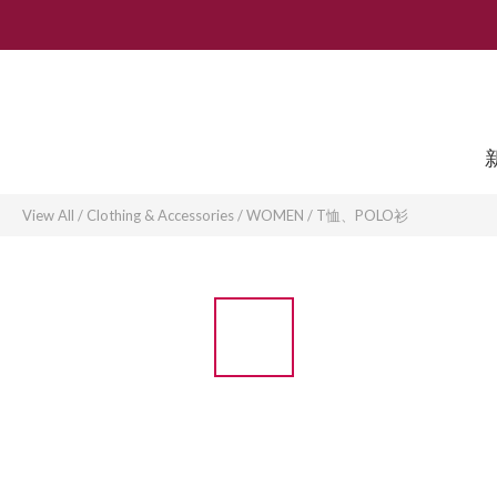
View All
/
Clothing & Accessories
/
WOMEN
/
T恤、POLO衫