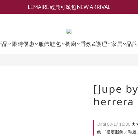
LEMAIRE 經典可頌包 NEW ARRIVAL
新會員募集現領抵用千元購物金
香氛 / 家居 / 餐廚 [ 全館折上兩件9折，三件享85折 】
新會員募集現領抵用千元購物金
新品
限時優惠
服飾鞋包
餐廚
香氛&護理
家居
品牌
[Jupe by
herrera 
Until
08/17 16:00
★★
薦 （指定服飾／鞋履／配件）