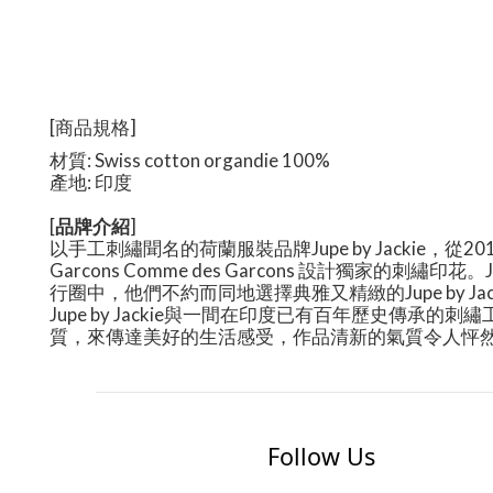
[
商品規格
]
材質
:
Swiss cotton organdie 100%
產地
:
印度
[
品牌介紹
]
以手工刺繡聞名的荷蘭服裝品牌
Jupe by Jackie
，從
20
Garcons Comme des Garcons
設計獨家的刺繡印花。
行圈中，他們不約而同地選擇典雅又精緻的
Jupe by Ja
Jupe by Jackie
與一間在印度已有百年歷史傳承的刺繡
質，來傳達美好的生活感受，作品清新的氣質令人怦
Follow Us