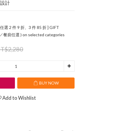
的設計
 任選 2 件 9 折、3 件 85 折 ] GIFT
任選 ) on selected categories
T$2,280
T
BUY NOW
Add to Wishlist