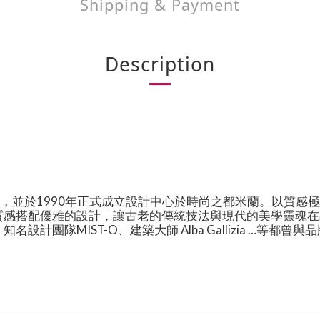
Shipping & Payment
Description
，並於
1990
年正式成立設計中心於時尚之都米蘭。
以質感極
質感搭配優雅的設計，讓古老的傳統技法與現代的美學靈魂在
：知名設計團隊
MIST-O
、建築大師
Alba Gallizia …
等都曾與品