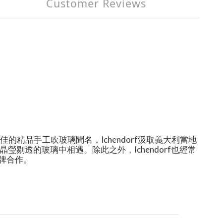
Customer Reviews
佳的精品手工吹玻璃聞名，
Ichendorf
汲取義大利當地
晶瑩剔透的玻璃中相遇。除此之外，
Ichendorf
也經常
牌合作。