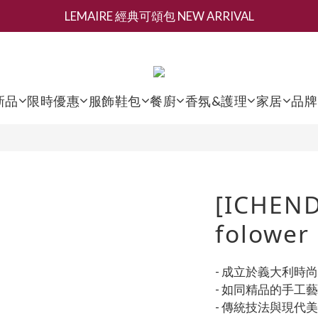
LEMAIRE 經典可頌包 NEW ARRIVAL
新會員募集現領抵用千元購物金
香氛 / 家居 / 餐廚 [ 全館折上兩件9折，三件享85折 】
新會員募集現領抵用千元購物金
新品
限時優惠
服飾鞋包
餐廚
香氛&護理
家居
品牌
[ICHEND
folower
- 成立於義大利時
- 如同精品的手工
- 傳統技法與現代