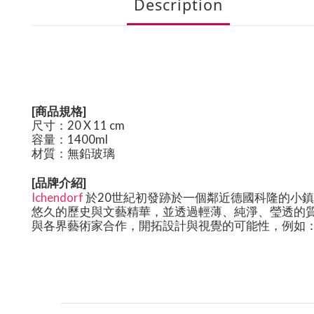
Description
[
商品規格
]
尺寸：
20 X 11 cm
容量：1400ml
材質：無鉛玻璃
[品牌介紹]
Ichendorf
於
20
世紀初發跡於一個鄰近德國科隆的小鎮
悠久的歷史與文藝精華，並透過輕薄、純淨、瑩透的
與各界藝術家合作，開拓設計與視覺的可能性，例如