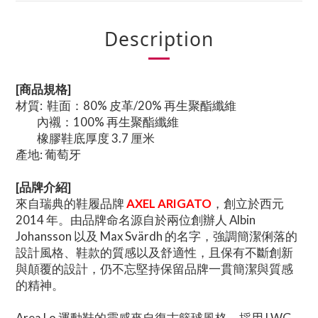
Description
[商品規格]
材質: 鞋面：80% 皮革/20% 再生聚酯纖維
內襯：100% 再生聚酯纖維
橡膠鞋底厚度 3.7 厘米
產地: 葡萄牙
[品牌介紹]
來自瑞典的鞋履品牌
AXEL ARIGATO
，創立於西元
2014 年。由品牌命名源自於兩位創辦人 Albin
Johansson 以及 Max Svärdh 的名字，強調簡潔俐落的
設計風格、鞋款的質感以及舒適性，且保有不斷創新
與顛覆的設計，仍不忘堅持保留品牌一貫簡潔與質感
的精神。
Area Lo 運動鞋的靈感來自復古籃球風格，採用 LWG