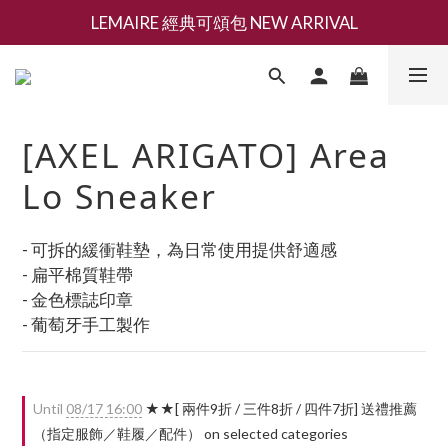
LEMAIRE 經典可頌包 NEW ARRIVAL
新會員募集現領抵用千元購物金
夏日香氛 [ 全系列滿三百再減 $200 ]
新會員募集現領抵用千元購物金
[AXEL ARIGATO] Area
Lo Sneaker
- 可拆的緩衝鞋墊，為日常使用提供舒適感
- 扁平棉質鞋帶
- 金色標誌印章
- 葡萄牙手工製作
Until
08/17 16:00
★★[ 兩件9折 / 三件8折 / 四件7折] 送禮推薦
（指定服飾／鞋履／配件） on selected categories