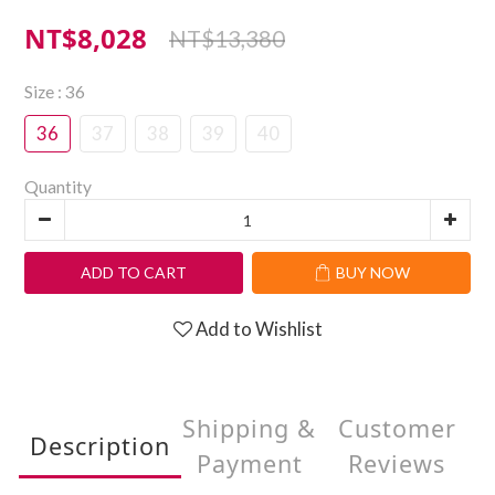
NT$8,028
NT$13,380
Size
: 36
36
37
38
39
40
Quantity
ADD TO CART
BUY NOW
Add to Wishlist
Shipping &
Customer
Description
Payment
Reviews