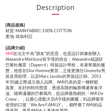
Description
[商品規格]
材質: MAIN FABRIC:100% COTTON
產地: 保加利亞
[品牌介紹]
AMI
在法文中為”朋友”的意思，也是設計師兼創辦人
Alexandre Mattiussi首字母的组合；Alexandre就讀於
巴黎杜佩雷（Duperré）時裝設計學校，有著華麗的履
歷，他曾在Dior Homme實習，之後更擔任Givenchy男
裝首席助理，以及Marc Jacobs的男裝設計師。2011
年30歲之際成立個人品牌。AMI代表的是一種輕鬆、
真實、友好的時尚態度，透過高階的輪廓傳遞青春洋
溢、隨興瀟灑的巴黎風尚，從品牌最熱銷的「AMI De
Coeur」，以愛心搭配大寫A字樣的圖騰；到品牌最常
使用的口號「We Are F.AMI.LY」，都呼應了AMI的品
牌基因，更是AMI令人著迷的原因。