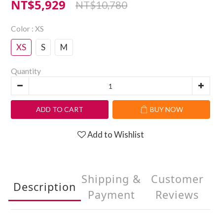
NT$5,929
NT$10,780
Color
: XS
XS
S
M
Quantity
ADD TO CART
BUY NOW
Add to Wishlist
Shipping &
Customer
Description
Payment
Reviews