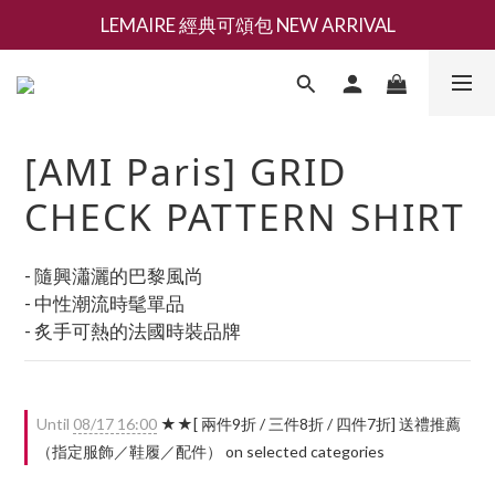
LEMAIRE 經典可頌包 NEW ARRIVAL
新會員募集現領抵用千元購物金
香氛 / 家居 / 餐廚 [ 全館折上兩件9折，三件享85折 】
新會員募集現領抵用千元購物金
[AMI Paris] GRID
CHECK PATTERN SHIRT
- 隨興瀟灑的巴黎風尚
- 中性潮流時髦單品
- 炙手可熱的法國時裝品牌
Until
08/17 16:00
★★[ 兩件9折 / 三件8折 / 四件7折] 送禮推薦
（指定服飾／鞋履／配件） on selected categories