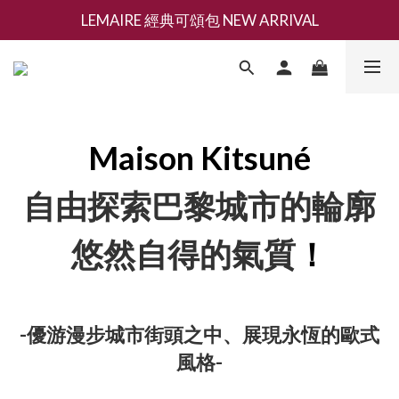
LEMAIRE 經典可頌包 NEW ARRIVAL
新會員募集現領抵用千元購物金
香氛 / 家居 / 餐廚 [ 全館折上兩件9折，三件享85折 】
新會員募集現領抵用千元購物金
Maison Kitsuné
自由探索巴黎城市的輪廓
悠然自得的氣質
！
-優游漫步城市街頭之中、展現永恆的歐式
風格-