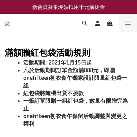
新會員募集現領抵用千元購物金
新會員募集現領抵用千元購物金
LEMAIRE 經典可頌包 NEW ARRIVAL
香氛 / 家居 / 餐廚 [ 全館折上兩件9折，三件享85折 】
新會員募集現領抵用千元購物金
滿額贈紅包袋活動規則
活動期間 : 2021年1月15日起
凡於活動期間訂單金額滿888元，即贈
onefifteen初衣食午獨家設計限量紅包袋一
組
紅包袋將隨機出貨不挑款
一筆訂單限贈一組紅包袋，數量有限贈完為
止
onefifteen初衣食午保留活動調整與變更之
權利