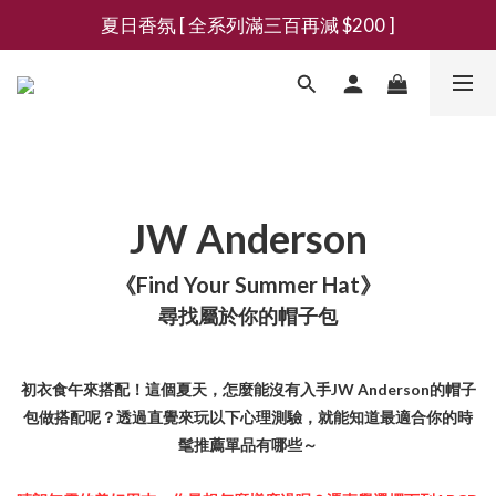
夏日香氛 [ 全系列滿三百再減 $200 ]
新會員募集現領抵用千元購物金
新會員募集現領抵用千元購物金
JW Anderson
《Find Your Summer Hat》
尋找屬於你的帽子包
初衣食午來搭配！這個夏天，怎麼能沒有入手JW Anderson的帽子
包做搭配呢？透過直覺來玩以下心理測驗，就能知道最適合你的時
髦推薦單品有哪些～