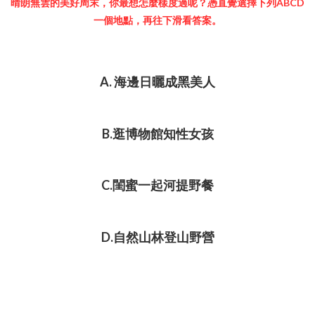
晴朗無雲的美好周末，你最想怎麼樣度過呢？憑直覺選擇下列ABCD
一個地點，再往下滑看答案。
A. 海邊日曬成黑美人
B.逛博物館知性女孩
C.閨蜜一起河提野餐
D.自然山林登山野營