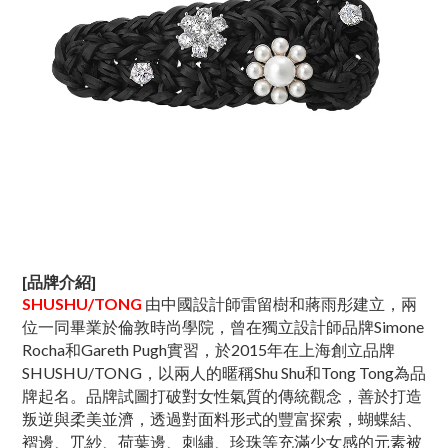
[品牌介紹]
SHUSHU/TONG
由中國設計師雷留樹和蔣雨彤建立，兩
位一同畢業於倫敦時尚學院，曾在獨立設計師品牌Simone
Rocha和Gareth Pugh實習，於2015年在上海創立品牌
SHUSHU/TONG，以兩人的暱稱Shu Shu和Tong Tong為品
牌起名。品牌試圖打破對⼥性氣質的傳統觀念，善於打造
叛逆與柔美並濟，透過對⾯料形式的豐富探索，蝴蝶結、
褶邊、⺴紗、荷葉邊、刺繡、珍珠等充滿少⼥感的元素被