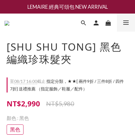
LEMAIRE 經典可頌包 NEW ARRIVAL
新會員募集現領抵用千元購物金
香氛 / 家居 / 餐廚 [ 全館折上兩件9折，三件享85折 】
新會員募集現領抵用千元購物金
[SHU SHU TONG] 黑色
編織珍珠髮夾
至
08/17 16:00
截止
指定分類，★★[ 兩件9折 / 三件8折 / 四件
7折] 送禮推薦 （指定服飾／鞋履／配件）
NT$2,990
NT$5,980
顏色
: 黑色
黑色