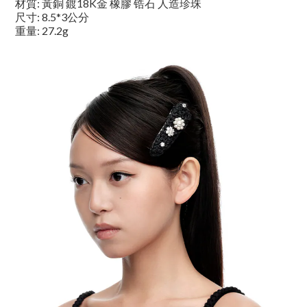
材質: 黃銅 鍍18K金 橡膠 锆石 人造珍珠
尺寸: 8.5*3公分
重量: 27.2g