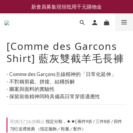
新會員募集現領抵用千元購物金
新會員募集現領抵用千元購物金
LEMAIRE 經典可頌包 NEW ARRIVAL
香氛 / 家居 / 餐廚 [ 全館折上兩件9折，三件享85折 】
[Comme des Garcons
新會員募集現領抵用千元購物金
Shirt] 藍灰雙截羊毛長褲
- Comme des Garçons主線精神的「日常化延伸」
- 不對稱剪裁、拼接、結構拆解
- 圖案與面料的實驗性
- 保留前衛精神同時具備高日常穿搭適應性
至
08/17 16:00
截止
指定分類，★★[ 兩件9折 / 三件8折 / 四件
7折] 送禮推薦 （指定服飾／鞋履／配件）