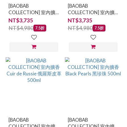
[BAOBAB
[BAOBAB
MAD
COLLECTION] 室內擴
COLLECTION] 室內擴
et
香 Women 淑女 500ml
香 Gentlemen 紳士
NT$3,735
NT$3,735
500ml
LEN
NT$4,980
NT$4,980
7.5折
7.5折
(3)
RICK
OWENS
(1)
看
更
多
價格
(NT$)
[BAOBAB
[BAOBAB
COLLECTION] 室內擴
COLLECTION] 室內擴