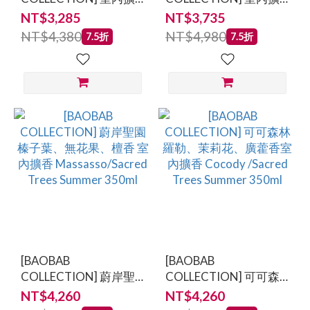
~
香 Cuir de Russie 俄羅
香 Black Pearls 黑珍珠
NT$3,285
NT$3,735
斯皮革 500ml
500ml
NT$4,380
NT$4,980
7.5折
7.5折
[BAOBAB
[BAOBAB
COLLECTION] 蔚岸聖
COLLECTION] 可可森
園 榛子葉、無花果、檀
林 羅勒、茉莉花、廣藿
NT$4,260
NT$4,260
香 室內擴香
香室內擴香 Cocody