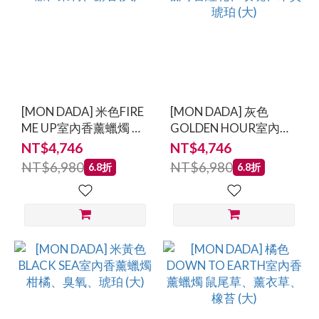
[MON DADA] 米色FIRE
[MON DADA] 灰色
ME UP室內香薰蠟燭 檸
GOLDEN HOUR室內香
檬、茉莉、麝香(大)
薰蠟燭 番紅花、玫瑰、
NT$4,746
NT$4,746
木質琥珀 (大)
NT$6,980
NT$6,980
6.8折
6.8折