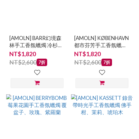
[AMOLN] BARR幻境森
[AMOLN] KØBENHAVN
林手工香氛蠟燭 冷杉
都市芬芳手工香氛蠟燭
針、肉桂、檀香
白葡萄柚、蜂蜜、蜂蠟
NT$1,820
NT$1,820
NT$2,600
NT$2,600
7折
7折