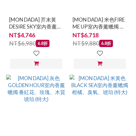
[MON DADA] 芥末黃
[MON DADA] 米色FIRE
DESIRE SKY室內香薰蠟
ME UP室內香薰蠟燭 檸
燭 柚子、依蘭、扁柏
檬、茉莉、麝香 (特大)
NT$4,746
NT$6,718
(大)
NT$6,980
NT$9,880
6.8折
6.8折