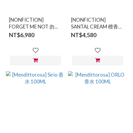
[NONFICTION]
[NONFICTION]
FORGET ME NOT 勿忘
SANTAL CREAM 檀香奶
我 EDP香水 100ml
油 EDP香水 50/100ml
NT$6,980
NT$4,580