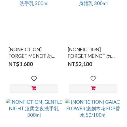
[NONFICTION]
[NONFICTION]
FORGET ME NOT 勿忘
FORGET ME NOT 勿忘
我 洗手乳 300ml
我身體乳 300ml
NT$1,680
NT$2,180