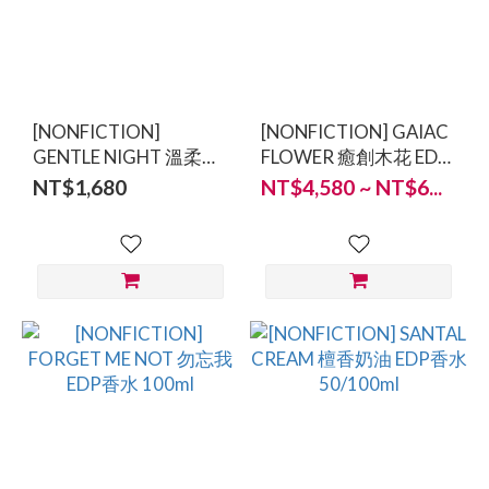
[NONFICTION]
[NONFICTION] GAIAC
GENTLE NIGHT 溫柔之
FLOWER 癒創木花 EDP
夜洗手乳 300ml
香水 50/100ml
NT$1,680
NT$4,580 ~ NT$6...