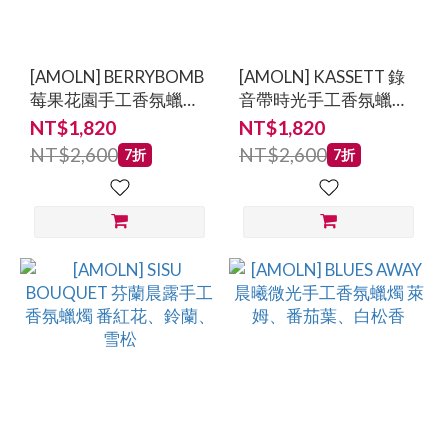
[AMOLN] BERRYBOMB
[AMOLN] KASSETT 錄
莓果花園手工香氛蠟燭
音帶時光手工香氛蠟燭
覆盆子、玫瑰、紫羅蘭
佛手柑、茉莉、琥珀木
NT$1,820
NT$1,820
NT$2,600
NT$2,600
7折
7折