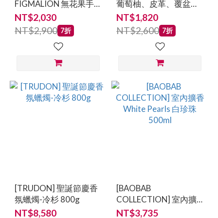
FIGMALION 無花果手
葡萄柚、皮革、覆盆子
工香氛蠟燭 葡萄柚、大
手工香氛蠟燭
NT$2,030
NT$1,820
黃、零陵香豆
NT$2,900
NT$2,600
7折
7折
[TRUDON] 聖誕節慶香
[BAOBAB
氛蠟燭-冷杉 800g
COLLECTION] 室內擴
香 White Pearls 白珍珠
NT$8,580
NT$3,735