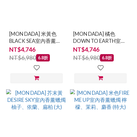
[MON DADA] 米黃色
[MON DADA] 橘色
BLACK SEA室內香薰蠟
DOWN TO EARTH室內
燭 柑橘、臭氧、琥珀
香薰蠟燭 鼠尾草、薰衣
NT$4,746
NT$4,746
(大)
草、橡苔 (大)
NT$6,980
NT$6,980
6.8折
6.8折