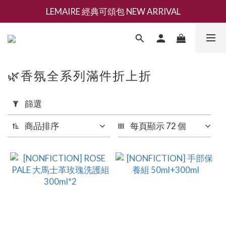
LEMAIRE 經典可頌包 NEW ARRIVAL
新會員募集現領抵用千元購物金
香氛 / 家居 / 餐廚 [ 全館折上兩件9折，三件享85折 】
新會員募集現領抵用千元購物金
🌿香氛全系列滿件折上折
套
篩選
用
篩
商品排序
每頁顯示 72 個
選
(0/20)
品
牌
NONFICTION
(45)