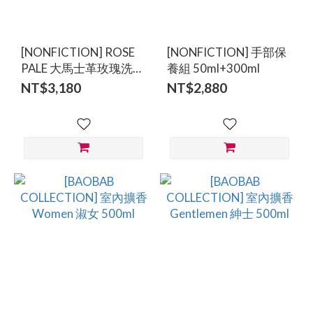
BAOBAB
COLLECTION
[NONFICTION] ROSE
[NONFICTION] 手部保
(37)
PALE 大馬士革玫瑰洗護
養組 50ml+300ml
MON
組 300ml*2
NT$3,180
NT$2,880
DADA
(18)
AMOLN
(8)
BERTIOLI
(8)
Mendittorosa
(7)
TRUDON
(4)